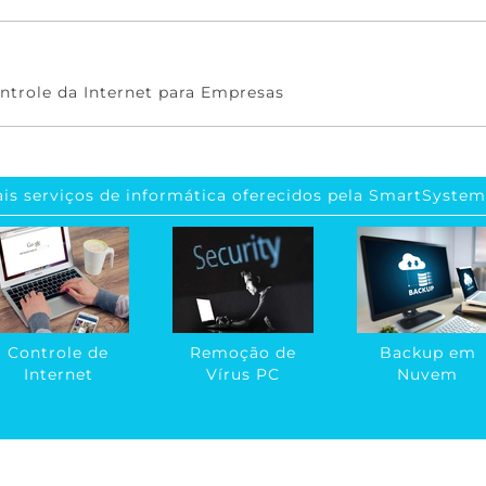
ntrole da Internet para Empresas
is serviços de informática oferecidos pela SmartSystem
Controle de
Remoção de
Backup em
Internet
Vírus PC
Nuvem