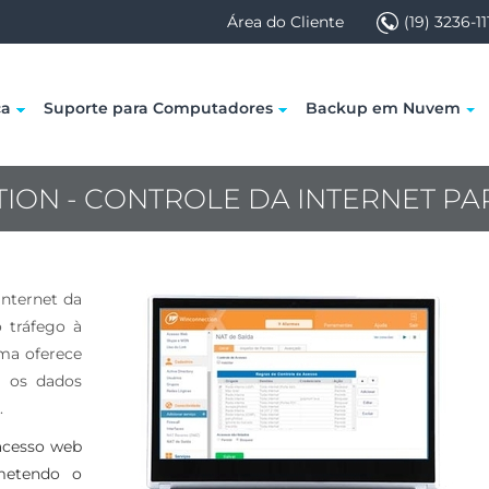
Área do Cliente
(19) 3236-11
ca
Suporte para Computadores
Backup em Nuvem
ION - CONTROLE DA INTERNET PA
internet da
 tráfego à
rma oferece
m os dados
.
acesso web
metendo o