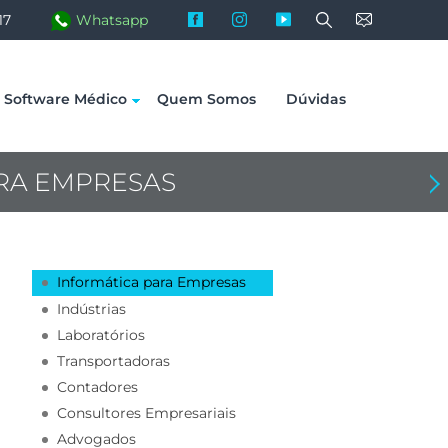
facebook
instagram
youtube
17
Software Médico
Quem Somos
Dúvidas
RA EMPRESAS
Proximo: Manutenção de C
Informática para Empresas
Indústrias
Laboratórios
Transportadoras
Contadores
Consultores Empresariais
Advogados