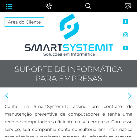
face
Área do Cliente
inst
yout
SUPORTE DE INFORMÁTICA
PARA EMPRESAS
Anterior: Serviços de Informática
Proximo: Serviços Informática para Empresas
Confie na SmartSystemIT: assine um contrato de
manutenção preventiva de computadores e tenha uma
rede de computadores eficiente na sua empresa. Com esse
serviço, sua companhia conta consultoria em informática
com técnicos experientes, suporte de informática remoto,