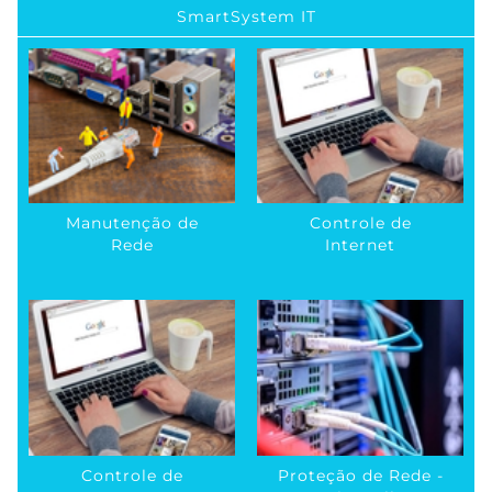
SmartSystem IT
Manutenção de
Controle de
Rede
Internet
Controle de
Proteção de Rede -