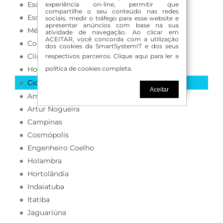
Escritórios de Advocacia
experiência on-line, permitir que
compartilhe o seu conteúdo nas redes
Escritórios de Consultoria
sociais, medir o tráfego para esse website e
apresentar anúncios com base na sua
Médicos
atividade de navegação. Ao clicar em
ACEITAR, você concorda com a utilização
Consultórios Médicos
dos cookies da SmartSystemIT e dos seus
Clínicas Médicas
respectivos parceiros.
Clique aqui para ler a
Hospitais
política de cookies completa.
Cidades Atendidas
Aceitar
Americana
Artur Nogueira
Campinas
Cosmópolis
Engenheiro Coelho
Holambra
Hortolândia
Indaiatuba
Itatiba
Jaguariúna