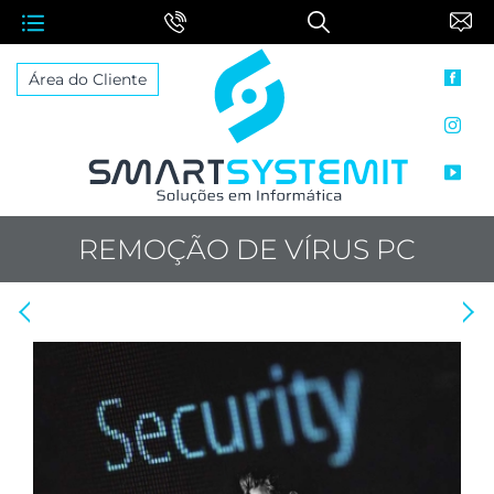
face
Área do Cliente
inst
yout
REMOÇÃO DE VÍRUS PC
Anterior: Proteção de Rede - Firewall
Proximo: Winconnection - Controle da Internet