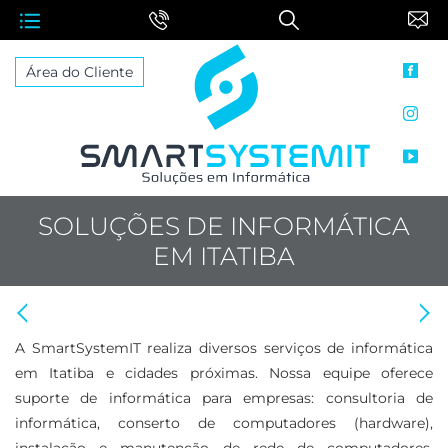
face
Área do Cliente
inst
yout
SOLUÇÕES DE INFORMÁTICA
EM ITATIBA
Anterior: Suporte de Informática em Monte Mor
Proximo: Soluções de Informática em Indaiatuba
A SmartSystemIT realiza diversos serviços de informática
em Itatiba e cidades próximas. Nossa equipe oferece
suporte de informática para empresas: consultoria de
informática, conserto de computadores (hardware),
instalação e manutenção de rede de computadores,