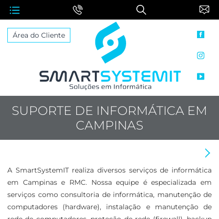
face
Área do Cliente
inst
yout
SUPORTE DE INFORMÁTICA EM
CAMPINAS
Proximo: Serviços de Informática em Valinhos
A SmartSystemIT realiza diversos serviços de informática
em Campinas e RMC. Nossa equipe é especializada em
serviços como consultoria de informática, manutenção de
computadores (hardware), instalação e manutenção de
rede de computadores, proteção de rede (firewall), backup