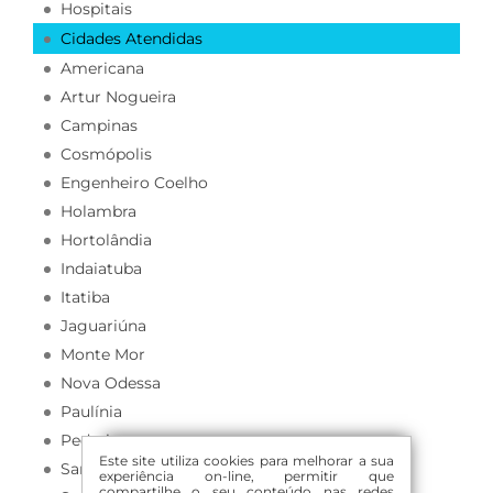
Hospitais
Cidades Atendidas
Americana
Artur Nogueira
Campinas
Cosmópolis
Engenheiro Coelho
Holambra
Hortolândia
Indaiatuba
Itatiba
Jaguariúna
Monte Mor
Nova Odessa
Paulínia
Pedreira
Este site utiliza cookies para melhorar a sua
Santa Bárbara d Oeste
experiência on-line, permitir que
compartilhe o seu conteúdo nas redes