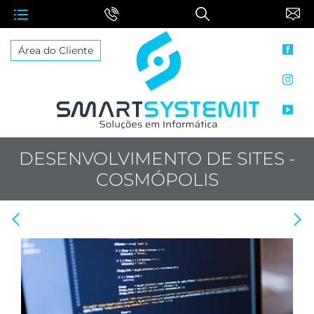
face
Área do Cliente
inst
yout
DESENVOLVIMENTO DE SITES -
COSMÓPOLIS
Anterior: Backup em Nuvem
Proximo: Manutenção de Rede