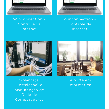
Winconnection -
Winconnection -
Controle da
Controle da
Internet
Internet
Implantação
Suporte em
(instalação) e
Informática
Manutenção de
Rede de
Computadores