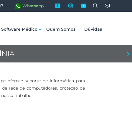
facebook
instagram
youtube
17
Software Médico
Quem Somos
Dúvidas
ÍNIA
Proximo: Soluções de Informática em Ameri
pe oferece suporte de informática para
o de rede de computadores, proteção de
 nosso trabalho!